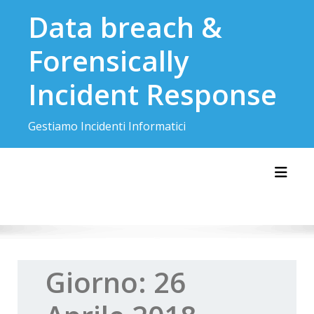
Skip
Data breach &
to
content
Forensically
Incident Response
Gestiamo Incidenti Informatici
Toggl
Giorno:
26